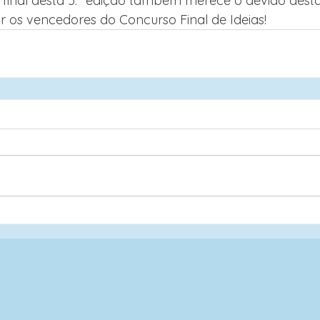
 final desta 5.ª edição também merece o devido dest
r os vencedores do Concurso Final de Ideias!