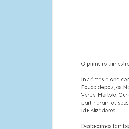
O primeiro trimestr
Iniciámos o ano co
Pouco depois, as M
Verde, Mértola, Ou
partilharam os seus
Id.E.Alizadores. 
Destacamos também 