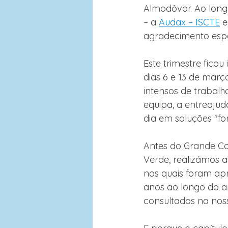
Almodôvar. Ao long
– a 
Audax – ISCTE
 e
agradecimento espe
Este trimestre fico
dias 6 e 13 de març
intensos de trabalho
equipa, a entreajud
dia em soluções "fo
Antes do Grande Con
Verde, realizámos 
nos quais foram apr
anos ao longo do an
consultados na noss