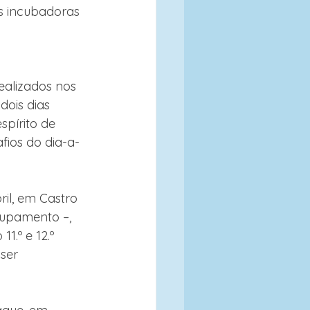
s incubadoras 
ealizados nos 
dois dias 
spírito de 
fios do dia-a-
il, em Castro 
rupamento –, 
.º e 12.º 
ser 