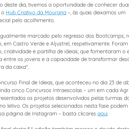
o deste dia, tivemos a oportunidade de conhecer dua
 o 
Hub Criativo da Mouraria
 –, às quais deixamos um 
cial pelo acolhimento. 
u igualmente marcado pelo regresso dos Bootcamps, r
o, em Castro Verde e Aljustrel, respetivamente. Foram 
, criatividade e partilha de ideias, que fomentaram o e
a entre os jovens e a capacidade de transformar desa
ra da caixa".
curso Final de Ideias, que aconteceu no dia 23 de abr
ainda cinco Concursos Intraescolas – um em cada Ag
esentados os projetos desenvolvidos pelas turmas do 11
o letivo. Os projetos selecionados nesta fase podem 
a página de Instagram – basta clicares 
aqui
.