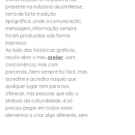
presente na indústria aljustrelense, 
terra de forte tradição 
tipográfica...onde a comunicação, 
mensagem, informação sempre 
foram produzidas sob forma 
impressa. 
Ao lado das históricas gráficas, 
resolvi abrir o meu
atelier
...sem 
concorrência, mas com 
parcerias...Nem sempre foi fácil...mas 
acreditei e acredito naquilo que 
qualquer lugar tem para nos 
oferecer, nas pessoas que são o 
símbolo da culturalidade...é só 
preciso pegar em todos estes 
elementos e criar algo diferente, sem 
medos, com muita paixão... Coragem 
não é preciso muita, já que o 