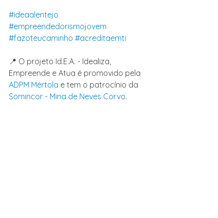
#ideaalentejo
#empreendedorismojovem
#fazoteucaminho
#acreditaemti
📍 O projeto Id.E.A. - Idealiza, 
Empreende e Atua é promovido pela 
ADPM Mértola
 e tem o patrocínio da 
Somincor - Mina de Neves Corvo
.