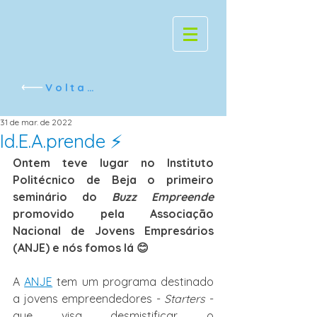
Voltar
31 de mar. de 2022
Id.E.A.prende ⚡
Ontem teve lugar no Instituto 
Politécnico de Beja o primeiro 
seminário do 
Buzz Empreende
promovido pela Associação 
Nacional de Jovens Empresários 
(ANJE) e nós fomos lá 😊
A 
ANJE
 tem um programa destinado 
a jovens empreendedores - 
Starters
 - 
que visa desmistificar o 