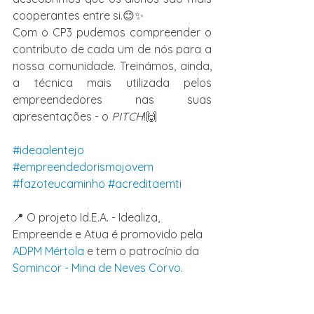
cooperantes entre si.😊✨
Com o CP3 pudemos compreender o 
contributo de cada um de nós para a 
nossa comunidade. Treinámos, ainda, 
a técnica mais utilizada pelos 
empreendedores nas suas 
apresentações - o 
PITCH
!🙌
#ideaalentejo
#empreendedorismojovem
#fazoteucaminho
#acreditaemti
📍 O projeto Id.E.A. - Idealiza, 
Empreende e Atua é promovido pela 
ADPM Mértola
 e tem o patrocínio da 
Somincor - Mina de Neves Corvo
.