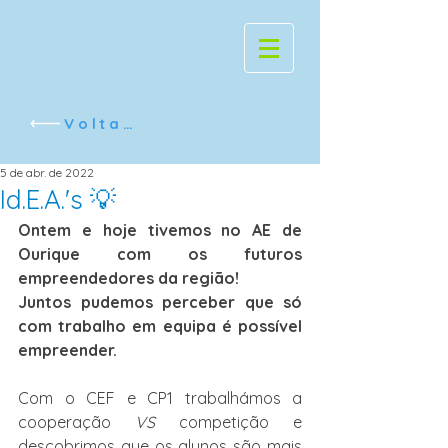
Voltar
5 de abr. de 2022
Id.E.A.'s 💡
Ontem e hoje tivemos no AE de 
Ourique com os futuros 
empreendedores da região!
Juntos pudemos perceber que só 
com trabalho em equipa é possível 
empreender.
Com o CEF e CP1 trabalhámos a 
cooperação
 VS 
competição e 
descobrimos que os alunos são mais 