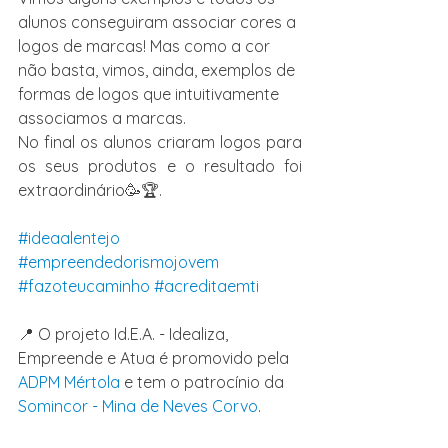
alunos conseguiram associar cores a 
logos de marcas! Mas como a cor 
não basta, vimos, ainda, exemplos de 
formas de logos que intuitivamente 
associamos a marcas.
No final os alunos criaram logos para 
os seus produtos e o resultado foi 
extraordinário🥳🏆.
#ideaalentejo
#empreendedorismojovem
#fazoteucaminho
#acreditaemti
📍 O projeto Id.E.A. - Idealiza, 
Empreende e Atua é promovido pela 
ADPM Mértola
 e tem o patrocínio da 
Somincor - Mina de Neves Corvo
.