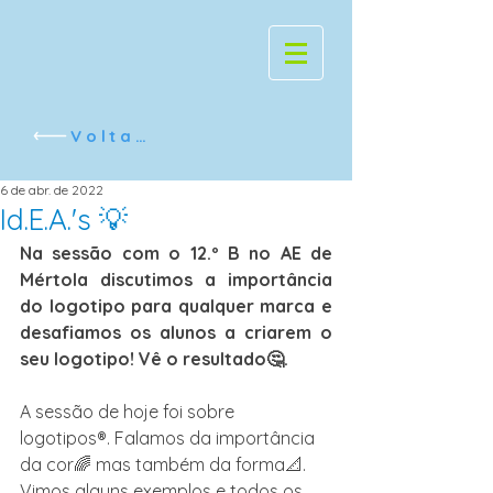
Voltar
6 de abr. de 2022
Id.E.A.'s 💡
Na sessão com o 12.º B no AE de 
Mértola discutimos a importância 
do logotipo para qualquer marca e 
desafiamos os alunos a criarem o 
seu logotipo! Vê o resultado🤔.
A sessão de hoje foi sobre 
logotipos®. Falamos da importância 
da cor🌈 mas também da forma📐. 
Vimos alguns exemplos e todos os 