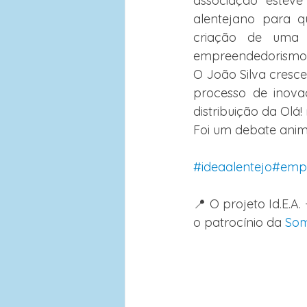
associação esteve
alentejano para q
criação de uma 
empreendedorismo s
O João Silva cresce
processo de inova
distribuição da Olá!
Foi um debate anim
#ideaalentejo
#emp
📍 O projeto Id.E.A
o patrocínio da 
Som