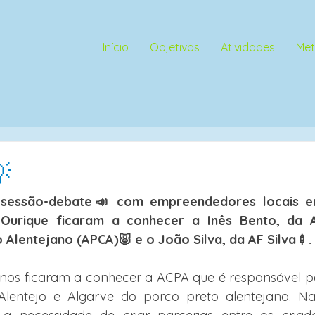
Início
Objetivos
Atividades
Met
💡
 sessão-debate📣 com empreendedores locais em
Ourique ficaram a conhecer a Inês Bento, da A
 Alentejano (APCA)🐷 e o João Silva, da AF Silva🍢.
nos ficaram a conhecer a ACPA que é responsável pel
lentejo e Algarve do porco preto alentejano. Na