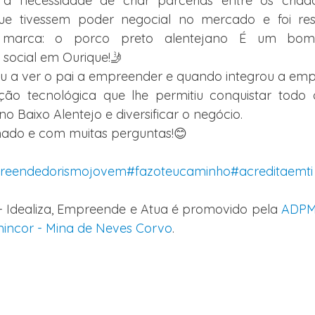
 a necessidade de criar parcerias entre os criad
ue tivessem poder negocial no mercado e foi res
marca: o porco preto alentejano É um bom
ocial em Ourique!🤳
u a ver o pai a empreender e quando integrou a empr
ção tecnológica que lhe permitiu conquistar todo
 no Baixo Alentejo e diversificar o negócio.
ado e com muitas perguntas!😊
reendedorismojovem
#fazoteucaminho
#acreditaemti
. - Idealiza, Empreende e Atua é promovido pela 
ADPM
incor - Mina de Neves Corvo
.