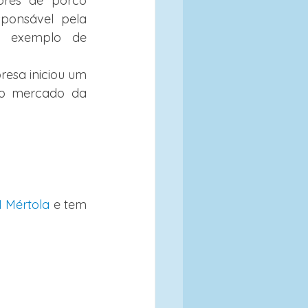
ores de porco 
ponsável pela 
 exemplo de 
esa iniciou um 
 o mercado da 
 Mértola
 e tem 