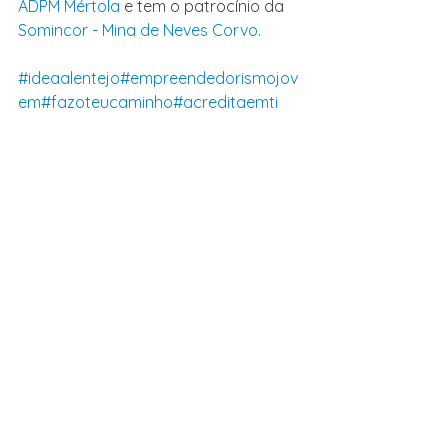
ADPM Mértola
 e tem o patrocínio da 
Somincor - Mina de Neves Corvo
.
#ideaalentejo
#empreendedorismojov
em
#fazoteucaminho
#acreditaemti