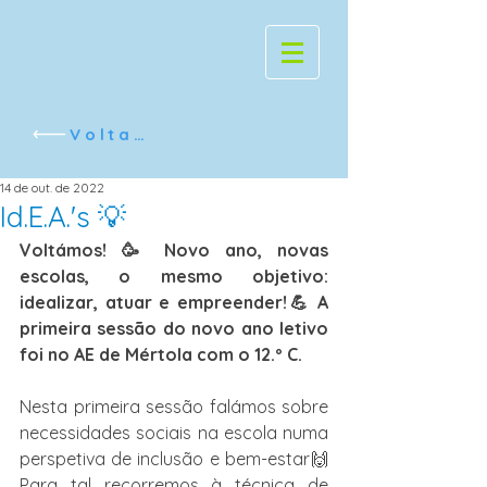
Voltar
14 de out. de 2022
Id.E.A.'s 💡
Voltámos! 🥳 Novo ano, novas 
escolas, o mesmo objetivo: 
idealizar, atuar e empreender!💪 A 
primeira sessão do novo ano letivo 
foi no AE de Mértola com o 12.º C. 
Nesta primeira sessão falámos sobre 
necessidades sociais na escola numa 
perspetiva de inclusão e bem-estar🙌 
Para tal recorremos à técnica de 