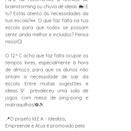
brainstorming ou chuva de ideias 🌦! E 
tu? Estás atento às necessidades da 
tua escola?👀 O que faz falta na tua 
escola para que todos se possam 
sentir ainda melhor e incluídos? Pensa 
nisso!🙄
O 12.º C acha que faz falta ocupar os 
tempos livres, especialmente à hora 
de almoço, para que os alunos não 
sintam a necessidade de sair da 
escola. Entre muitas sugestões e 
ideias💡 prevaleceu uma sala de 
jogos com mesa de ping-pong e 
matraquilhos!⚽🎾
📍O projeto Id.E.A. - Idealiza, 
Empreende e Atua é promovido pela 